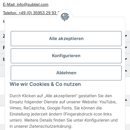
E-Mail: info@subtiel.com
Telefon: +49 (0) 35953 29 93 30
Mo-Fr: 8:00 Uhr - 17:00 Uhr
Zahlung/Versand
Alle akzeptieren
Rechtliches
Konfigurieren
Informationen
Katalog zur Hand?
Ablehnen
Wie wir Cookies & Co nutzen
Zur Schnellbestellung
Durch Klicken auf „Alle akzeptieren“ gestatten Sie den
Noch kein Katalog?
Einsatz folgender Dienste auf unserer Website: YouTube,
Vimeo, ReCaptcha, Google Fonts. Sie können die
Einstellung jederzeit ändern (Fingerabdruck-Icon links
Preisliste anschauen
unten). Weitere Details finden Sie unter
Konfigurieren
und
in unserer
Datenschutzerklärung
.
© 2026 subtiel-shop.de