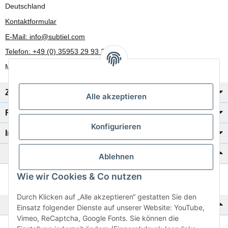
Deutschland
Kontaktformular
E-Mail: info@subtiel.com
Telefon: +49 (0) 35953 29 93 30
Mo-Fr: 8:00 Uhr - 17:00 Uhr
Zahlung/Versand
Alle akzeptieren
Rechtliches
Konfigurieren
Informationen
Katalog zur Hand?
Ablehnen
Wie wir Cookies & Co nutzen
Zur Schnellbestellung
Durch Klicken auf „Alle akzeptieren“ gestatten Sie den
Noch kein Katalog?
Einsatz folgender Dienste auf unserer Website: YouTube,
Vimeo, ReCaptcha, Google Fonts. Sie können die