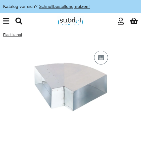
Katalog vor sich?
Schnellbestellung nutzen!
Flachkanal