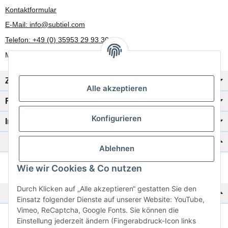
Kontaktformular
E-Mail: info@subtiel.com
Telefon: +49 (0) 35953 29 93 30
Mo-Fr: 8:00 Uhr - 17:00 Uhr
Zahlung/Versand
Alle akzeptieren
Rechtliches
Konfigurieren
Informationen
Katalog zur Hand?
Ablehnen
Wie wir Cookies & Co nutzen
Zur Schnellbestellung
Durch Klicken auf „Alle akzeptieren“ gestatten Sie den
Noch kein Katalog?
Einsatz folgender Dienste auf unserer Website: YouTube,
Vimeo, ReCaptcha, Google Fonts. Sie können die
Preisliste anschauen
Einstellung jederzeit ändern (Fingerabdruck-Icon links