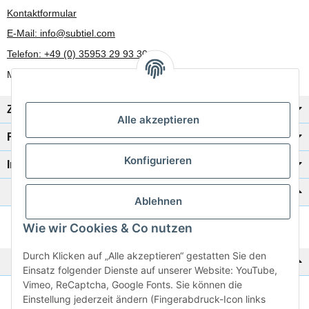
Kontaktformular
E-Mail: info@subtiel.com
Telefon: +49 (0) 35953 29 93 30
Mo-Fr: 8:00 Uhr - 17:00 Uhr
Zahlung/Versand
Alle akzeptieren
Rechtliches
Konfigurieren
Informationen
Katalog zur Hand?
Ablehnen
Wie wir Cookies & Co nutzen
Zur Schnellbestellung
Durch Klicken auf „Alle akzeptieren“ gestatten Sie den
Noch kein Katalog?
Einsatz folgender Dienste auf unserer Website: YouTube,
Vimeo, ReCaptcha, Google Fonts. Sie können die
Preisliste anschauen
Einstellung jederzeit ändern (Fingerabdruck-Icon links