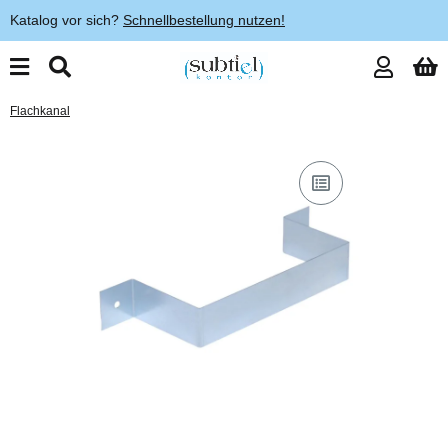
Katalog vor sich?
Schnellbestellung nutzen!
Flachkanal